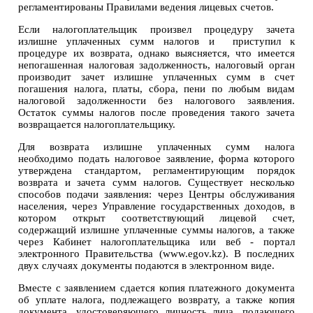
регламентированы Правилами ведения лицевых счетов.
Если налогоплательщик произвел процедуру зачета
излишне уплаченных сумм налогов и приступил к
процедуре их возврата, однако выясняется, что имеется
непогашенная налоговая задолженность, налоговый орган
производит зачет излишне уплаченных сумм в счет
погашения налога, платы, сбора, пени по любым видам
налоговой задолженности без налогового заявления.
Остаток суммы налогов после проведения такого зачета
возвращается налогоплательщику.
Для возврата излишне уплаченных сумм налога
необходимо подать налоговое заявление, форма которого
утверждена стандартом, регламентирующим порядок
возврата и зачета сумм налогов. Существует несколько
способов подачи заявления: через Центры обслуживания
населения, через Управление государственных доходов, в
котором открыт соответствующий лицевой счет,
содержащий излишне уплаченные суммы налогов, а также
через Кабинет налогоплательщика или веб - портал
электронного Правительства (www.egov.kz). В последних
двух случаях документы подаются в электронном виде.
Вместе с заявлением сдается копия платежного документа
об уплате налога, подлежащего возврату, а также копия
документа, удостоверяющего личность лица, подающего