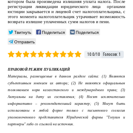
котором была произведена излишняя уплата налога. После
регистрации ликвидации юридического лица органами
юстиции закрывается и лицевой счет налогоплательщика, с
этого момента налогоплательщик утрачивает возможность
возврата излишне уплаченных сумм налогов и пени.
Твитнуть
Поделиться
Поделиться
Отправить
10.0
/
10
Голосов:
1
ПРАВОВОЙ РЕЖИМ ПУБЛИКАЦИЙ
Материалы, размещаемые в данном разделе сайта: (1) Являются
субъективным мнением их автора; (2) Не являются официальным
толкованием норм казахстанского и международного права; (3)
Актуальны на дату их составления; (4) Носят исключительно
информативно – рекомендательный характер; (5) Могут быть
использованы в любой форме только с письменного согласия
уполномоченного представителя Юридической фирмы "Тлеулин и
партнеры" либо со ссылкой на источник.