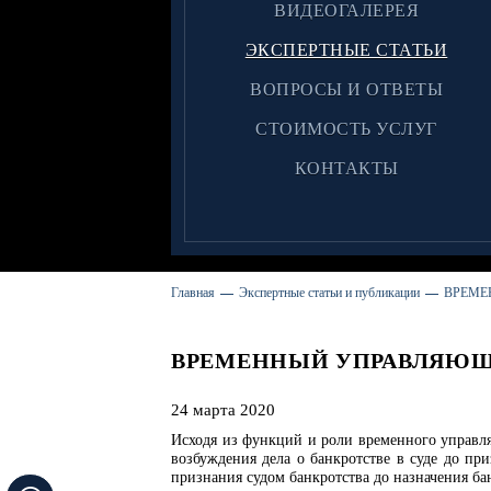
ВИДЕОГАЛЕРЕЯ
ЭКСПЕРТНЫЕ СТАТЬИ
ВОПРОСЫ И ОТВЕТЫ
CТОИМОСТЬ УСЛУГ
КОНТАКТЫ
Главная
Экспертные статьи и публикации
ВРЕМЕ
ВРЕМЕННЫЙ УПРАВЛЯЮЩ
24 марта 2020
Исходя из функций и роли временного управля
возбуждения дела о банкротстве в суде до пр
признания судом банкротства до назначения б