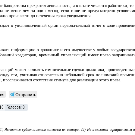
т банкротства прекратил деятельность, а в штате числятся работники,
а не менее чем за один месяц, если иное не предусмотрено условиями
жно произвести до истечения срока уведомления.
ает в уполномоченный орган первоначальный отчет о ходе проведени
вать информацию о должнике и его имуществе у любых государствен
ебований кредиторов, временный управляющий имеет право запрашиват
ющий может выявлять сомнительные сделки должника, произведенные в 
Между тем, учитывая относительно небольшой срок полномочий временн
 прослеживается отсутствие стимула для реализации этого права.
ся
Отправить
10
Голосов:
0
(1) Являются субъективным мнением их автора; (2) Не являются официальным 