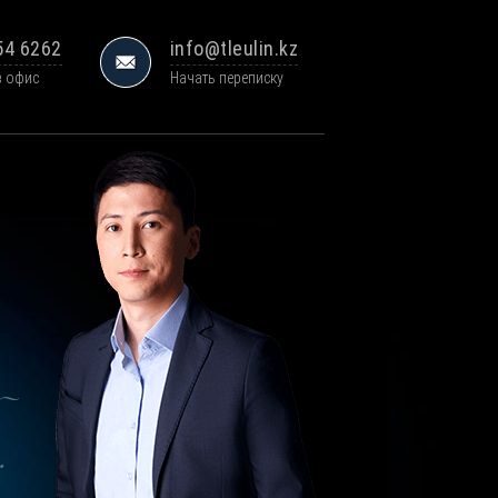
54 6262
info@tleulin.kz
в офис
Начать переписку
–
.