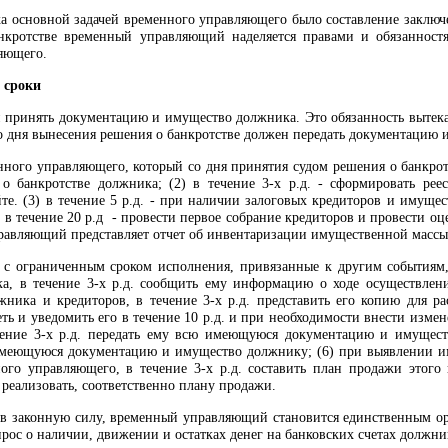
а основной задачей временного управляющего было составление заклю
анкротстве временный управляющий наделяется правами и обязаннос
ляющего.
 сроки
принять документацию и имущество должника. Это обязанность вытекае
 со дня вынесения решения о банкротстве должен передать документацию 
ого управляющего, который со дня принятия судом решения о банкротст
о банкротстве должника; (2) в течение 3-х р.д. - сформировать рее
е. (3) в течение 5 р.д. - при наличии залоговых кредиторов и имуще
 в течение 20 р.д - провести первое собрание кредиторов и провести о
равляющий представляет отчет об инвентаризации имущественной массы
 с ограниченным сроком исполнения, привязанные к другим событиям
а, в течение 3-х р.д. сообщить ему информацию о ходе осуществлен
жника и кредиторов, в течение 3-х р.д. представить его копию для 
ть и уведомить его в течение 10 р.д. и при необходимости внести измене
чение 3-х р.д. передать ему всю имеющуюся документацию и имущест
ю имеющуюся документацию и имущество должнику; (6) при выявлении 
ого управляющего, в течение 3-х р.д. составить план продажи этого
 реализовать, соответственно плану продажи.
 в законную силу, временный управляющий становится единственным ор
ос о наличии, движении и остатках денег на банковских счетах должни