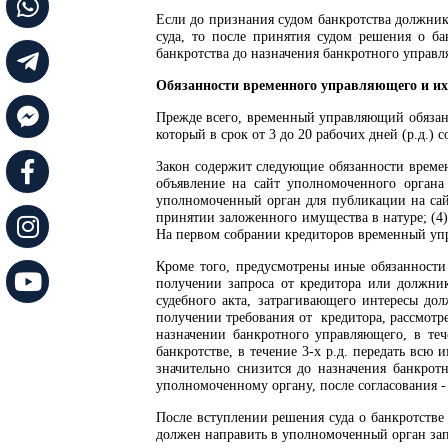
Если до признания судом банкротства должник
суда, то после принятия судом решения о б
банкротства до назначения банкротного управ
Обязанности временного управляющего и их
Прежде всего, временный управляющий обязан 
который в срок от 3 до 20 рабочих дней (р.д.)
Закон содержит следующие обязанности временн
объявление на сайт уполномоченного органа 
уполномоченный орган для публикации на сайт
принятии заложенного имущества в натуре; (4)
На первом собрании кредиторов временный уп
Кроме того, предусмотрены иные обязанности
получении запроса от кредитора или должник
судебного акта, затрагивающего интересы дол
получении требования от кредитора, рассмотре
назначении банкротного управляющего, в те
банкротстве, в течение 3-х р.д. передать вс
значительно снизится до назначения банкротн
уполномоченному органу, после согласования -
После вступлении решения суда о банкротстве
должен направить в уполномоченный орган запр