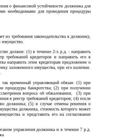
чения о финансовой устойчивости должника для
тями необходимыми для проведения процедуры
т из требования законодательства к должнику,
и имущество.
ве должен: (1) в течение 2-х р.д. - направить
стр требований кредиторов и направить его в
ства направить этим кредиторам предложение о
ценку заложенного имущества, при его наличии.
.
, так временный управляющий обязан: (1) при
ии процедуры банкротства; (2) при получении
рассмотрения вопроса об обжаловании; (3) при
ния в реестр требований кредиторов; (4) после
во должника; (5) в случае отмены решения о
имущества должника, стоимость которого может
 имущества и представить его на согласование
ганом управления должника и в течение 7 р.д.
ка.