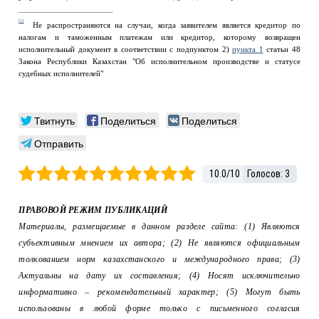
[1]
Не распространяются на случаи, когда заявителем является кредитор по
налогам и таможенным платежам или кредитор, которому возвращен
исполнительный документ в соответствии с подпунктом 2)
пункта 1
статьи 48
Закона Республики Казахстан "Об исполнительном производстве и статусе
судебных исполнителей"
Твитнуть
Поделиться
Поделиться
Отправить
10.0
/
10
Голосов:
3
ПРАВОВОЙ РЕЖИМ ПУБЛИКАЦИЙ
Материалы, размещаемые в данном разделе сайта: (1) Являются
субъективным мнением их автора; (2) Не являются официальным
толкованием норм казахстанского и международного права; (3)
Актуальны на дату их составления; (4) Носят исключительно
информативно – рекомендательный характер; (5) Могут быть
использованы в любой форме только с письменного согласия