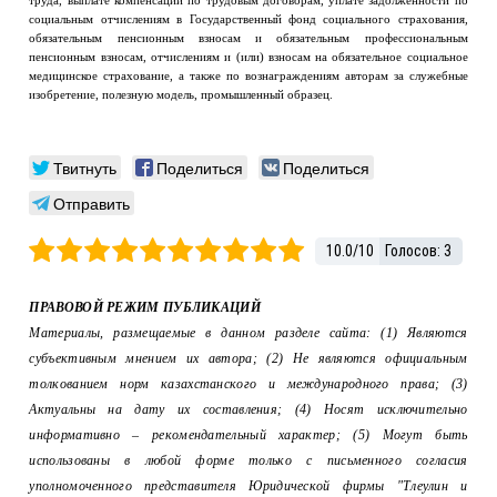
социальным отчислениям в Государственный фонд социального страхования,
обязательным пенсионным взносам и обязательным профессиональным
пенсионным взносам, отчислениям и (или) взносам на обязательное социальное
медицинское страхование, а также по вознаграждениям авторам за служебные
изобретение, полезную модель, промышленный образец.
Твитнуть
Поделиться
Поделиться
Отправить
10.0
/
10
Голосов:
3
ПРАВОВОЙ РЕЖИМ ПУБЛИКАЦИЙ
Материалы, размещаемые в данном разделе сайта: (1) Являются
субъективным мнением их автора; (2) Не являются официальным
толкованием норм казахстанского и международного права; (3)
Актуальны на дату их составления; (4) Носят исключительно
информативно – рекомендательный характер; (5) Могут быть
использованы в любой форме только с письменного согласия
уполномоченного представителя Юридической фирмы "Тлеулин и