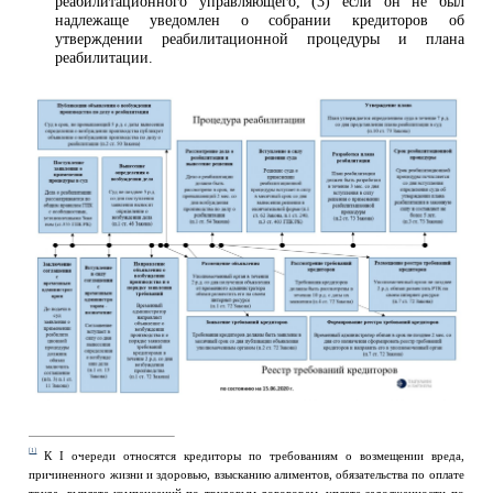
реабилитационного управляющего, (3) если он не был
надлежаще уведомлен о собрании кредиторов об
утверждении реабилитационной процедуры и плана
реабилитации.
[1]
К I очереди относятся кредиторы по требованиям о возмещении вреда,
причиненного жизни и здоровью, взысканию алиментов, обязательства по оплате
труда, выплате компенсаций по трудовым договорам, уплате задолженности по