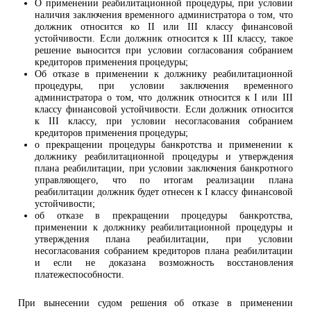
О применении реабилитационной процедуры, при условии
наличия заключения временного администратора о том, что
должник относится ко II или III классу финансовой
устойчивости. Если должник относится к III классу, такое
решение выносится при условии согласования собранием
кредиторов применения процедуры;
Об отказе в применении к должнику реабилитационной
процедуры, при условии заключения временного
администратора о том, что должник относится к I или III
классу финансовой устойчивости. Если должник относится
к III классу, при условии несогласования собранием
кредиторов применения процедуры;
о прекращении процедуры банкротства и применении к
должнику реабилитационной процедуры и утверждения
плана реабилитации, при условии заключения банкротного
управляющего, что по итогам реализации плана
реабилитации должник будет отнесен к I классу финансовой
устойчивости;
об отказе в прекращении процедуры банкротства,
применении к должнику реабилитационной процедуры и
утверждения плана реабилитации, при условии
несогласования собранием кредиторов плана реабилитации
и если не доказана возможность восстановления
платежеспособности.
При вынесении судом решения об отказе в применении