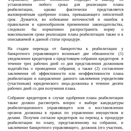
установлении любого срока для реализации плана
реабилитации, однако фактически представляется
маловероятным одобрение плана, превышающего пятилетний
срок. Думается, во избежание неточностей и ошибок в
правильном и единообразном применении законодательства,
следовало бы нормативно распространить норму о
максимальном сроке реализации плана реабилитации также и к
описываемой в данной статье процедуре.
На стадии перехода от банкротства к реабилитации у
банкротного управляющего возникает две обязанности: (1)
уведомление кредиторов о предстоящем собрании кредиторов в
течение трех рабочих дней со дня представления должником
ходатайства о проведении собрания; а также (2) составление
заключения об эффективности или неэффективности плана
реабилитации и направление данного заключения учредителям
(участникам) юридического лица-должника в течение десяти
рабочих дней со дня получения плана.
Собрание кредиторов в случае одобрения плана реабилитации
также должно рассмотреть вопрос о выборе кандидатуры
реабилитационного управляющего или о восстановлении
органов должника в правах по управлению имуществом и
делами. Получив согласие кредиторов на переход к процедуре
реабилитации по плану, представленному на собрании, и
заключение банкротного управляющего, должник (его участник,