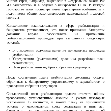
многих стран, например, закреплена в Федеральном законе РФ
«О банкротстве» и в Кодексе о банкротстве США. В каждом
государстве такая процедура имеет характерные особенности и
подчиняется общим закономерностям национальной правовой
системы.
Казахстанское законодательство в сфере реабилитации и
банкротства устанавливает, что после признания банкротом
должник вправе рассчитывать на применение
реабилитационной процедуры при выполнении следующих
условий:
В отношении должника ранее не применялась процедура
реабилитации;
Учредителями (участниками) должника разработан план
реабилитации;
План реабилитации одобрен собранием кредиторов.
После составления плана реабилитации должнику следует
обратиться к банкротному управляющему с ходатайством о
проведении собрания кредиторов.
Составленный план реабилитации должен отвечать общим
требованиям, установленным Законом, с учетом некоторых
исключений. В частности, к такому плану не применяется
условие о максимальном сроке реализации в пять лет.
Формально, данное положение подводит к выводу об