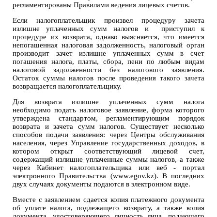
регламентированы Правилами ведения лицевых счетов.
Если налогоплательщик произвел процедуру зачета
излишне уплаченных сумм налогов и приступил к
процедуре их возврата, однако выясняется, что имеется
непогашенная налоговая задолженность, налоговый орган
производит зачет излишне уплаченных сумм в счет
погашения налога, платы, сбора, пени по любым видам
налоговой задолженности без налогового заявления.
Остаток суммы налогов после проведения такого зачета
возвращается налогоплательщику.
Для возврата излишне уплаченных сумм налога
необходимо подать налоговое заявление, форма которого
утверждена стандартом, регламентирующим порядок
возврата и зачета сумм налогов. Существует несколько
способов подачи заявления: через Центры обслуживания
населения, через Управление государственных доходов, в
котором открыт соответствующий лицевой счет,
содержащий излишне уплаченные суммы налогов, а также
через Кабинет налогоплательщика или веб - портал
электронного Правительства (www.egov.kz). В последних
двух случаях документы подаются в электронном виде.
Вместе с заявлением сдается копия платежного документа
об уплате налога, подлежащего возврату, а также копия
документа, удостоверяющего личность лица, подающего