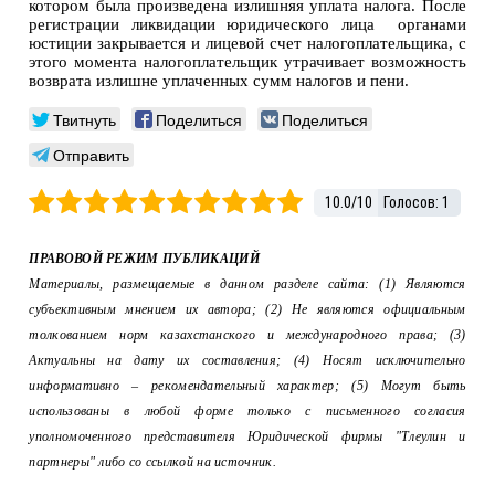
котором была произведена излишняя уплата налога. После
регистрации ликвидации юридического лица органами
юстиции закрывается и лицевой счет налогоплательщика, с
этого момента налогоплательщик утрачивает возможность
возврата излишне уплаченных сумм налогов и пени.
Твитнуть
Поделиться
Поделиться
Отправить
10.0
/
10
Голосов:
1
ПРАВОВОЙ РЕЖИМ ПУБЛИКАЦИЙ
Материалы, размещаемые в данном разделе сайта: (1) Являются
субъективным мнением их автора; (2) Не являются официальным
толкованием норм казахстанского и международного права; (3)
Актуальны на дату их составления; (4) Носят исключительно
информативно – рекомендательный характер; (5) Могут быть
использованы в любой форме только с письменного согласия
уполномоченного представителя Юридической фирмы "Тлеулин и
партнеры" либо со ссылкой на источник.